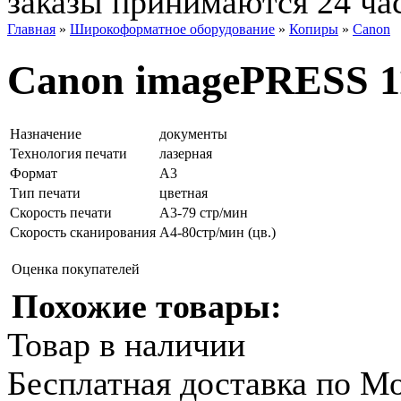
заказы принимаются 24 ча
Главная
»
Широкоформатное оборудование
»
Копиры
»
Canon
Canon imagePRESS 11
Назначение
документы
Технология печати
лазерная
Формат
А3
Тип печати
цветная
Скорость печати
A3-79 стр/мин
Cкорость сканирования
A4-80стр/мин (цв.)
Оценка покупателей
Похожие товары:
Товар в наличии
Бесплатная доставка по М