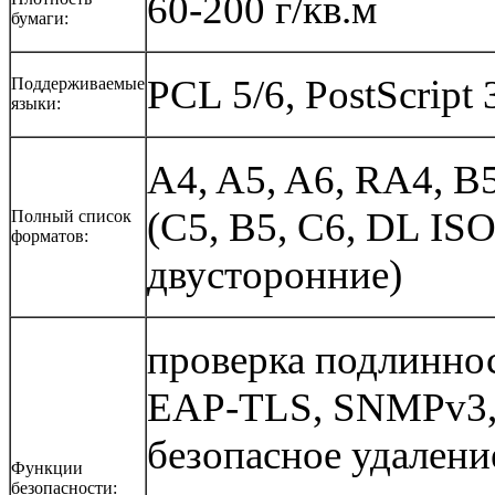
60-200 г/кв.м
бумаги:
PCL 5/6, PostScript
Поддерживаемые
языки:
A4, A5, A6, RA4, B5 
(C5, B5, C6, DL ISO
Полный список
форматов:
двусторонние)
проверка подлиннос
EAP-TLS, SNMPv3, 
безопасное удалени
Функции
безопасности: