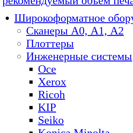
рекомендуемый объем печат
Широкоформатное обор
Сканеры А0, А1, А2
Плоттеры
Инженерные системы
Oce
Xerox
Ricoh
KIP
Seiko
Konica Minolta