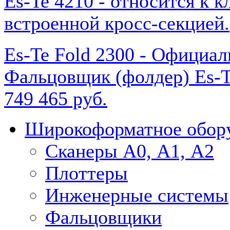
Es-Te 4210 - относится к 
встроенной кросс-секцией.
Es-Te Fold 2300 - Официа
Фальцовщик (фолдер) Es-T
749 465 руб.
Широкоформатное обор
Сканеры А0, А1, А2
Плоттеры
Инженерные системы
Фальцовщики