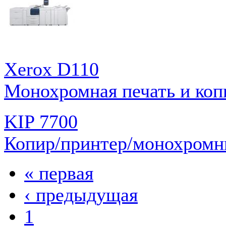
Xerox D110
Монохромная печать и коп
KIP 7700
Копир/принтер/монохромн
« первая
‹ предыдущая
1