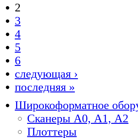
2
3
4
5
6
следующая ›
последняя »
Широкоформатное обор
Сканеры А0, А1, А2
Плоттеры