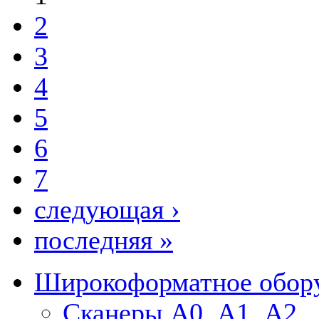
2
3
4
5
6
7
следующая ›
последняя »
Широкоформатное обор
Сканеры А0, А1, А2