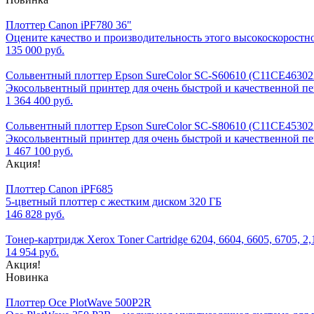
Плоттер Canon iPF780 36"
Оцените качество и производительность этого высокоскоростн
135 000 руб.
Сольвентный плоттер Epson SureColor SC-S60610 (C11CE4630
Экосольвентный принтер для очень быстрой и качественной пе
1 364 400 руб.
Сольвентный плоттер Epson SureColor SC-S80610 (C11CE4530
Экосольвентный принтер для очень быстрой и качественной пе
1 467 100 руб.
Акция!
Плоттер Canon iPF685
5-цветный плоттер с жестким диском 320 ГБ
146 828 руб.
Тонер-картридж Xerox Toner Cartridge 6204, 6604, 6605, 6705, 2,
14 954 руб.
Акция!
Новинка
Плоттер Oce PlotWave 500P2R