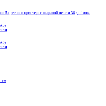
ого 5-цветного принтера с шириной печати 36 дюймов.
2A0)
чати
2A0)
чати
1 км