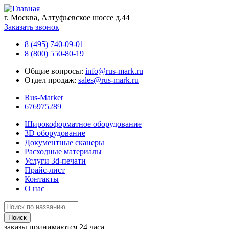
г. Москва, Алтуфьевское шоссе д.44
Заказать звонок
8 (495) 740-09-01
8 (800) 550-80-19
Общие вопросы:
info@rus-mark.ru
Отдел продаж:
sales@rus-mark.ru
Rus-Market
676975289
Широкоформатное оборудование
3D оборудование
Документные сканеры
Расходные материалы
Услуги 3d-печати
Прайс-лист
Контакты
О нас
заказы принимаются 24 часа