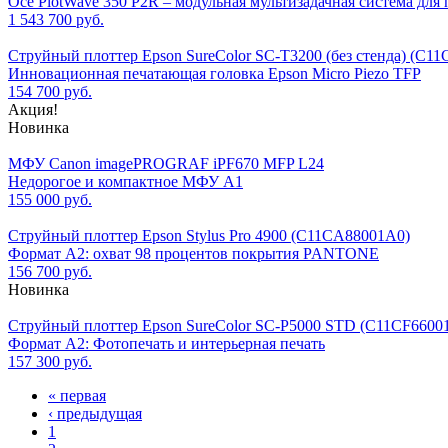
Oce PlotWave 350 P2R – модульная мультизадачная система для 
1 543 700 руб.
Струйный плоттер Epson SureColor SC-T3200 (без стенда) (C1
Инновационная печатающая головка Epson Micro Piezo TFP
154 700 руб.
Акция!
Новинка
МФУ Canon imagePROGRAF iPF670 MFP L24
Недорогое и компактное МФУ А1
155 000 руб.
Струйный плоттер Epson Stylus Pro 4900 (C11CA88001A0)
Формат А2: охват 98 процентов покрытия PANTONE
156 700 руб.
Новинка
Струйный плоттер Epson SureColor SC-P5000 STD (C11CF6600
Формат А2: Фотопечать и интерьерная печать
157 300 руб.
« первая
‹ предыдущая
1