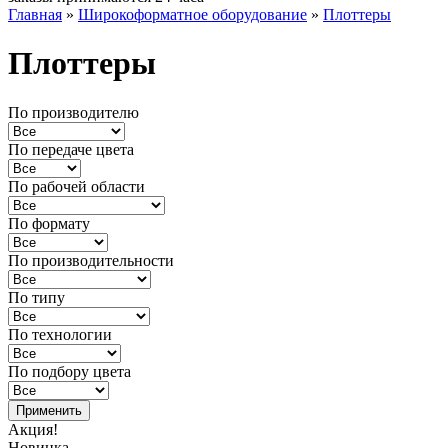
Главная
»
Широкоформатное оборудование
»
Плоттеры
Плоттеры
По производителю
По передаче цвета
По рабочей области
По формату
По производительности
По типу
По технологии
По подбору цвета
Акция!
Новинка