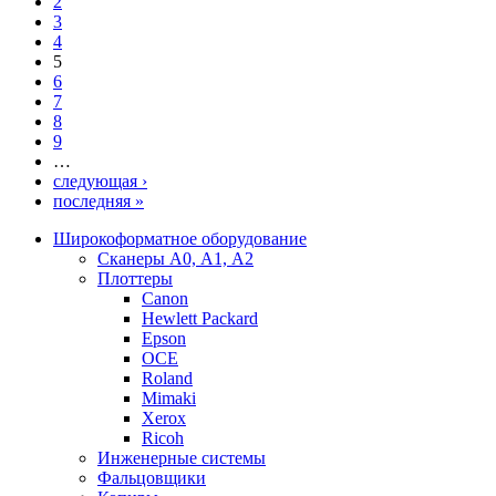
2
3
4
5
6
7
8
9
…
следующая ›
последняя »
Широкоформатное оборудование
Сканеры А0, А1, А2
Плоттеры
Canon
Hewlett Packard
Epson
OCE
Roland
Mimaki
Xerox
Ricoh
Инженерные системы
Фальцовщики